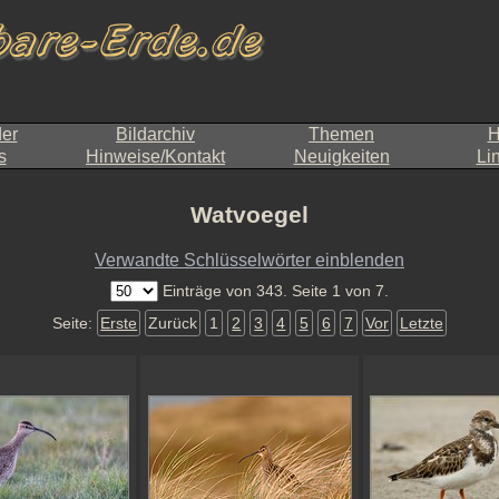
der
Bildarchiv
Themen
H
s
Hinweise/Kontakt
Neuigkeiten
Li
Watvoegel
Verwandte Schlüsselwörter einblenden
Einträge von 343. Seite 1 von 7.
Seite:
Erste
Zurück
1
2
3
4
5
6
7
Vor
Letzte