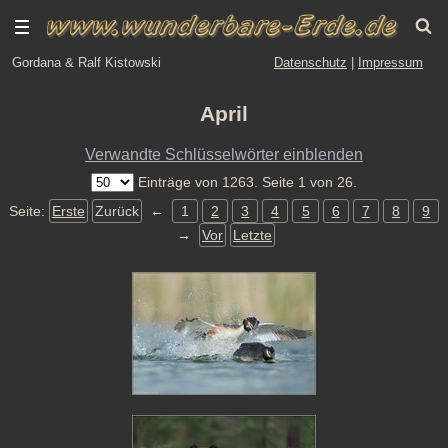
Gordana & Ralf Kistowski
Datenschutz
|
Impressum
April
Verwandte Schlüsselwörter einblenden
Einträge von 1263. Seite 1 von 26.
Seite:
Erste
Zurück
←
1
2
3
4
5
6
7
8
9
→
Vor
Letzte