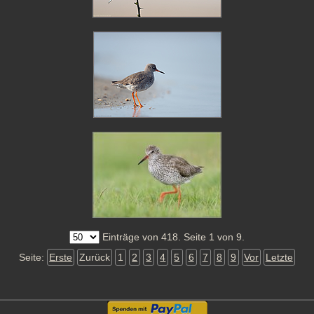
Einträge von 418. Seite 1 von 9.
Seite:
Erste
Zurück
1
2
3
4
5
6
7
8
9
Vor
Letzte