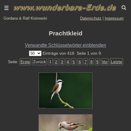
Gordana & Ralf Kistowski
Datenschutz
|
Impressum
Prachtkleid
Verwandte Schlüsselwörter einblenden
Einträge von 418. Seite 1 von 9.
Seite:
Erste
Zurück
1
2
3
4
5
6
7
8
9
Vor
Letzte