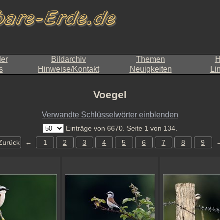
der
Bildarchiv
Themen
H
s
Hinweise/Kontakt
Neuigkeiten
Li
Voegel
Verwandte Schlüsselwörter einblenden
Einträge von 6670. Seite 1 von 134.
Zurück
←
1
2
3
4
5
6
7
8
9