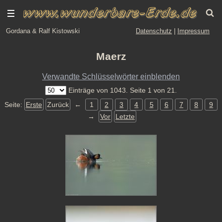
Gordana & Ralf Kistowski
Datenschutz
|
Impressum
Maerz
Verwandte Schlüsselwörter einblenden
Einträge von 1043. Seite 1 von 21.
Seite:
Erste
Zurück
←
1
2
3
4
5
6
7
8
9
→
Vor
Letzte